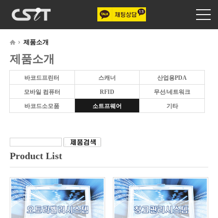
제품소개
제품소개
바코드프린터
스캐너
산업용PDA
모바일 컴퓨터
RFID
무선/네트워크
바코드소모품
소트프웨어
기타
Product List