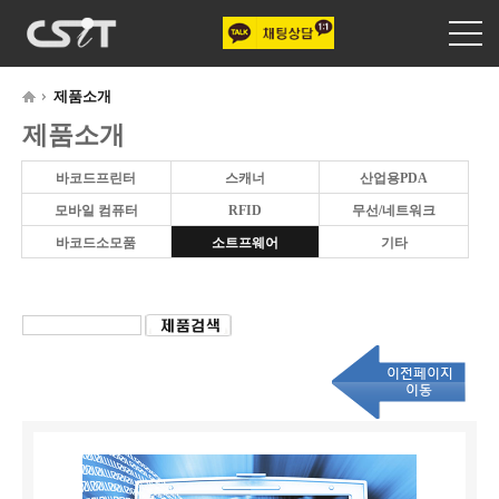
제품소개
제품소개
바코드프린터
스캐너
산업용PDA
모바일 컴퓨터
RFID
무선/네트워크
바코드소모품
소트프웨어
기타