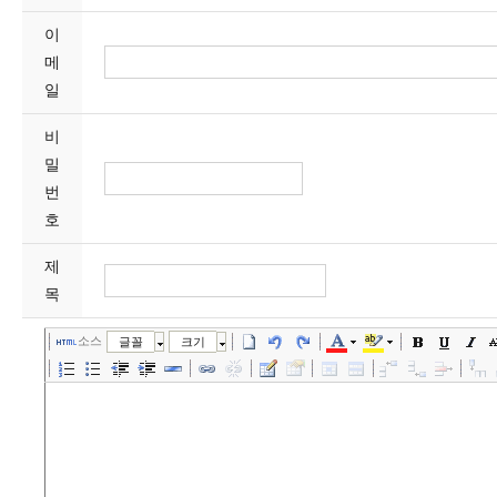
이
메
일
비
밀
번
호
제
목
소스
글꼴
크기