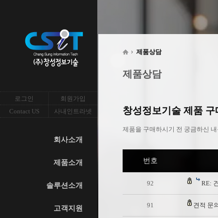
제품상담
제품상담
로그인
회원가입
창성정보기술 제품 구매
Contact US
사내인트라넷
제품을 구매하시기 전 궁금하신 내
회사소개
번호
제품소개
92
RE:
솔루션소개
91
견적 문의
고객지원