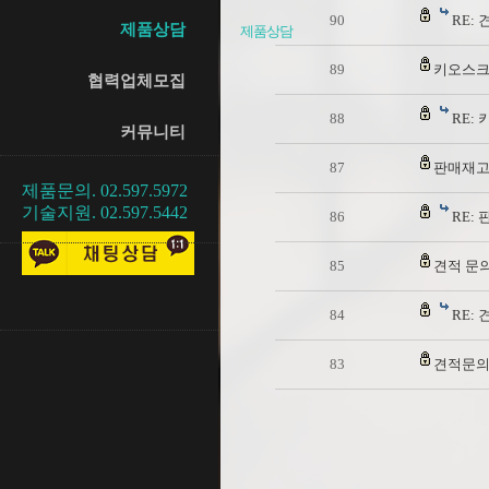
90
RE: 
제품상담
제품상담
89
키오스크
협력업체모집
88
RE:
커뮤니티
87
판매재고
제품문의. 02.597.5972
기술지원. 02.597.5442
86
RE:
85
견적 문
84
RE:
83
견적문