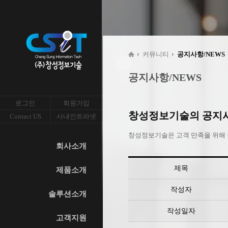
커뮤니티
공지사항/NEWS
공지사항/NEWS
로그인
회원가입
창성정보기술의 공지사항
Contact US
사내인트라넷
창성정보기술은 고객 만족을 위해
회사소개
제목
제품소개
작성자
솔루션소개
작성일자
고객지원