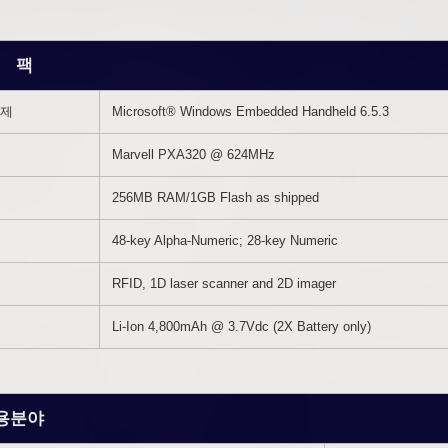
 팩
제
Microsoft® Windows Embedded Handheld 6.5.3
Marvell PXA320 @ 624MHz
256MB RAM/1GB Flash as shipped
48-key Alpha-Numeric; 28-key Numeric
RFID, 1D laser scanner and 2D imager
Li-Ion 4,800mAh @ 3.7Vdc (2X Battery only)
용분야