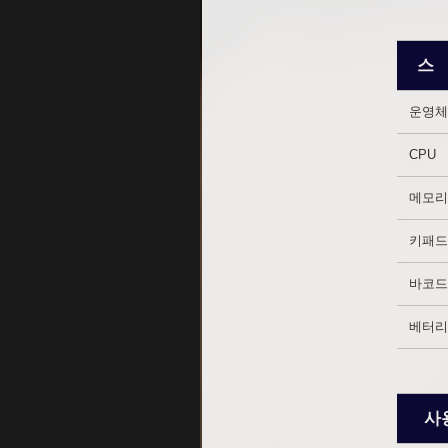
스
운영체
CPU
메모리
키패드
바코드
베터리
사