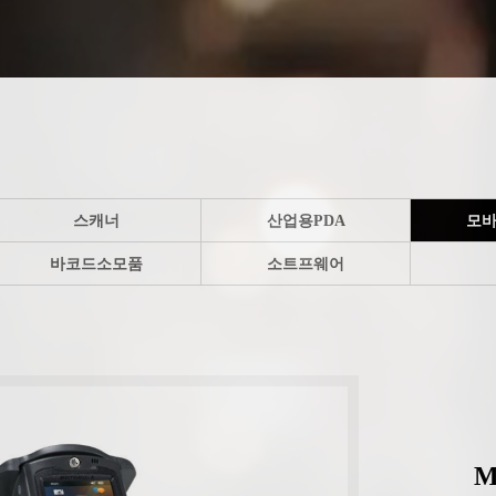
스캐너
산업용PDA
모바
바코드소모품
소트프웨어
M