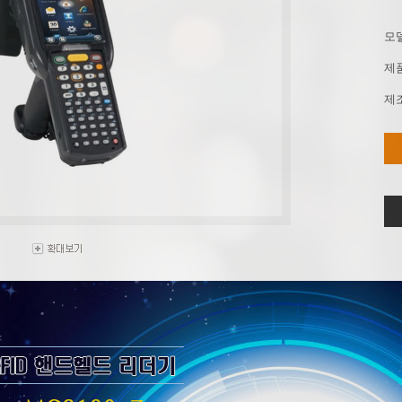
모
제
제