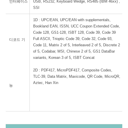
인터페이스
USB, RS232, Keyboard Wedge, RS485 (IBM 46xx) ,
SSI
1D : UPC/EAN, UPC/EAN with supplementals,
Bookland EAN, ISSN, UCC Coupon Extended Code,
Code 128, GS1-128, ISBT 128, Code 39, Code 39
Full ASCII, Trioptic Code 39, Code 32, Code 93,
디코드 기
Code 11, Matrix 2 of 5, Interleaved 2 of 5, Discrete 2
of 5, Codabar, MSI, Chinese 2 of 5, GS1 DataBar
variants, Korean 3 of 5, ISBT Concat
2D : PDF417, MicroPDF417, Composite Codes,
TLC-39, Data Matrix, Maxicode, QR Code, MicroQR,
Aztec, Han Xin
능