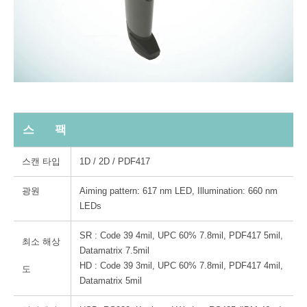
스 팩
스캔 타입
1D / 2D / PDF417
광원
Aiming pattern: 617 nm LED, Illumination: 660 nm
LEDs
SR : Code 39 4mil, UPC 60% 7.8mil, PDF417 5mil,
최소 해상
Datamatrix 7.5mil
HD : Code 39 3mil, UPC 60% 7.8mil, PDF417 4mil,
도
Datamatrix 5mil