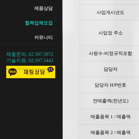
제품상담
사업개시년도
협력업체모집
사업장 주소
커뮤니티
사원수-비정규직포함
제품문의. 02.597.5972
기술지원. 02.597.5442
담당자
담당자 H/P번호
연매출액(전년도)
매출품목 1 / 매출액
매출품목 2 / 매출액