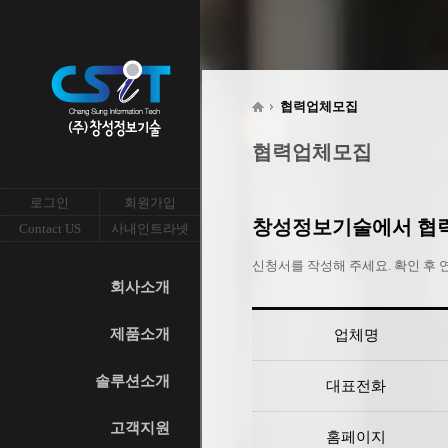
협력업체모집
협력업체모집
로그인
회원가입
창성정보기술에서 협
Contact US
사내인트라넷
신청서를 작성해 주세요. 확인 후
회사소개
제품소개
업체명
솔루션소개
대표전화
고객지원
홈페이지