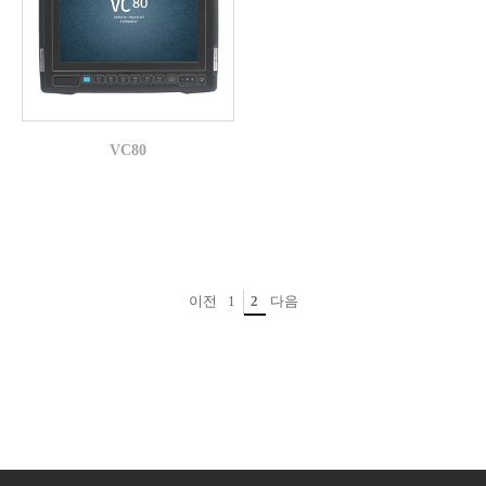
VC80
이전
1
2
다음