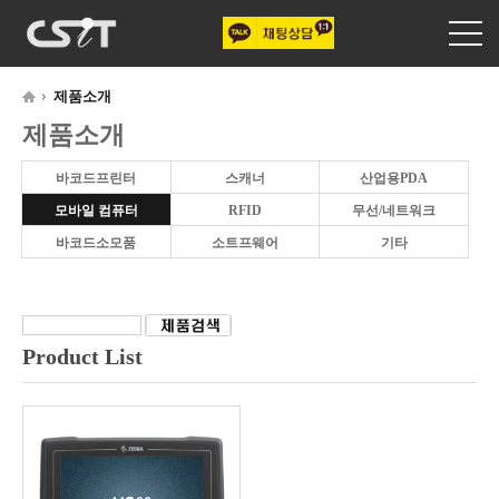
제품소개
제품소개
바코드프린터
스캐너
산업용PDA
모바일 컴퓨터
RFID
무선/네트워크
바코드소모품
소트프웨어
기타
Product List