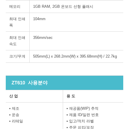
메모리
1GB RAM, 2GB 온보드 선형 플래시
최대 인쇄
104mm
폭
최대 인쇄
356mm/sec
속도
크기/무게
505mm(L) x 268.2mm(W) x 395.68mm(H) / 22.7kg
ZT610 사용분야
산 업
용 도
• 제조
• 재공품(WIP) 추적
• 운송
• 제품 ID/일련 번호
• 리테일
• 입고/적치 라벨
• 주문 피킹/포장