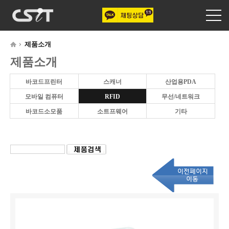
제품소개
제품소개
바코드프린터
스캐너
산업용PDA
모바일 컴퓨터
RFID
무선/네트워크
바코드소모품
소트프웨어
기타