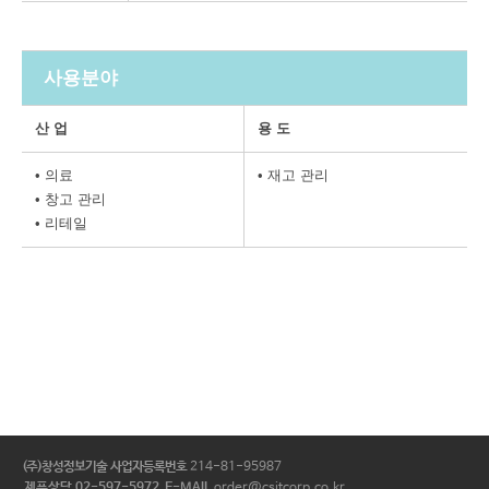
사용분야
산 업
용 도
• 의료
• 재고 관리
• 창고 관리
• 리테일
(주)창성정보기술
사업자등록번호
214-81-95987
제품상담 02-597-5972
E-MAIL
order@csitcorp.co.kr