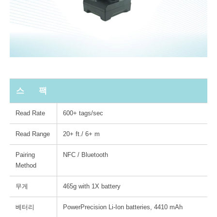
스 팩
Read Rate
600+ tags/sec
Read Range
20+ ft./ 6+ m
Pairing
NFC / Bluetooth
Method
무게
465g with 1X battery
베터리
PowerPrecision Li-Ion batteries, 4410 mAh