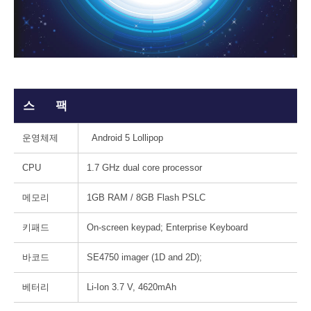
스 팩
운영체제
Android 5 Lollipop
CPU
1.7 GHz dual core processor
메모리
1GB RAM / 8GB Flash PSLC
키패드
On-screen keypad; Enterprise Keyboard
바코드
SE4750 imager (1D and 2D);
베터리
Li-Ion 3.7 V, 4620mAh