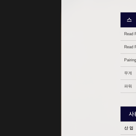
스
Read 
Read 
Pairin
무게
파워
사
산 업