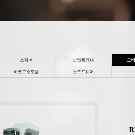
스캐너
산업용PDA
모바
바코드소모품
소트프웨어
R