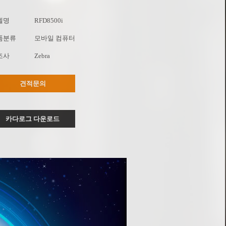
델명
RFD8500i
품분류
모바일 컴퓨터
조사
Zebra
견적문의
카다로그 다운로드