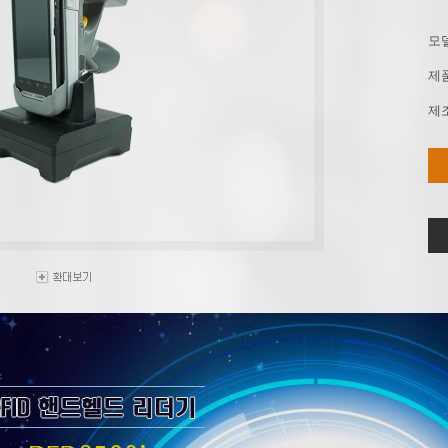
모
제
제