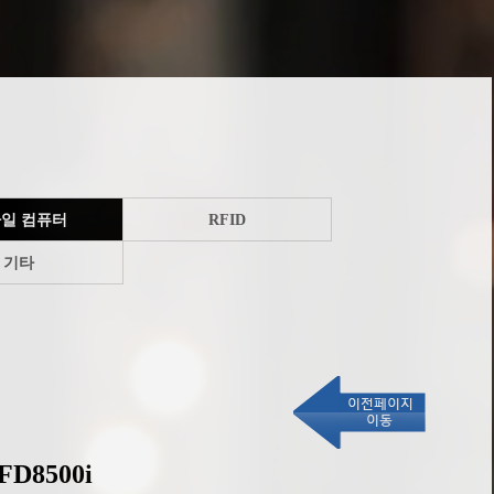
일 컴퓨터
RFID
기타
FD8500i