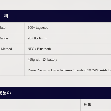
 팩
Rate
600+ tags/sec
Range
20+ ft./ 6+ m
g Method
NFC / Bluetooth
465g with 1X battery
PowerPrecision Li-Ion batteries Standard 1X:2940 mAh
용분야
용 도